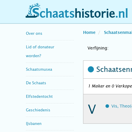
schaatshistorie.nl
Home
Schaatsenma
Over ons
Lid of donateur
Verfijning:
worden?
Schaatsen
Schaatsmusea
De Schaats
1 Maker en 0 Verkope
Elfstedentocht
V
Vis, Theo(
Geschiedenis
IJsbanen