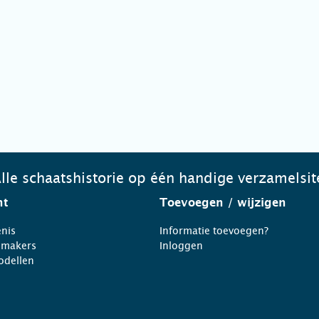
lle schaatshistorie op één handige verzamelsit
ht
Toevoegen
/ wijzigen
nis
Informatie toevoegen?
nmakers
Inloggen
odellen