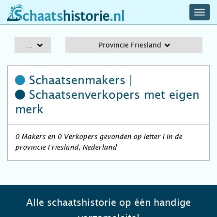
navig
schaatshistorie.nl
men
A-Z
Provincie Friesland
Schaatsenmakers |
Schaatsenverkopers
met eigen
merk
0 Makers en 0 Verkopers gevonden op letter I in de
provincie Friesland, Nederland
Alle schaatshistorie op één handige