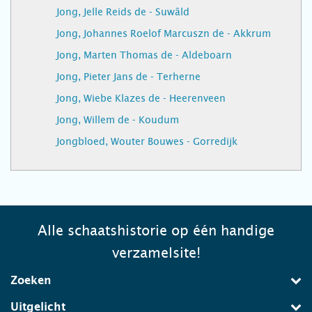
Jong, Jelle Reids de - Suwâld
Jong, Johannes Roelof Marcuszn de - Akkrum
Jong, Marten Thomas de - Aldeboarn
Jong, Pieter Jans de - Terherne
Jong, Wiebe Klazes de - Heerenveen
Jong, Willem de - Koudum
Jongbloed, Wouter Bouwes - Gorredijk
Alle schaatshistorie op één handige
verzamelsite!
Zoeken
Uitgelicht