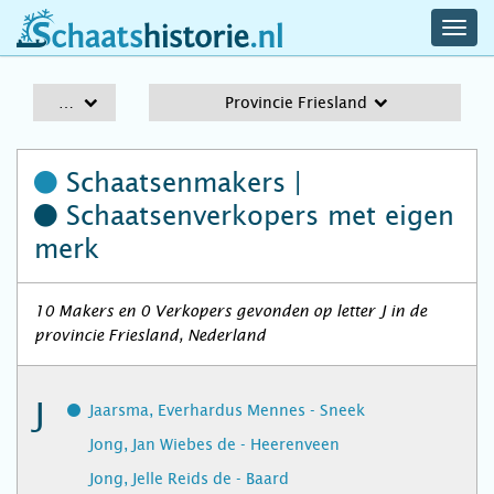
navig
schaatshistorie.nl
men
A-Z
Provincie Friesland
Schaatsenmakers |
Schaatsenverkopers
met eigen
merk
10 Makers en 0 Verkopers gevonden op letter J in de
provincie Friesland, Nederland
J
Jaarsma, Everhardus Mennes - Sneek
Jong, Jan Wiebes de - Heerenveen
Jong, Jelle Reids de - Baard