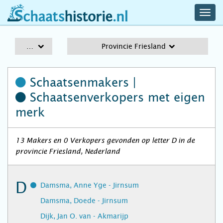
navig
schaatshistorie.nl
men
A-Z
Provincie Friesland
Schaatsenmakers |
Schaatsenverkopers
met eigen
merk
13 Makers en 0 Verkopers gevonden op letter D in de
provincie Friesland, Nederland
D
Damsma, Anne Yge - Jirnsum
Damsma, Doede - Jirnsum
Dijk, Jan O. van - Akmarijp