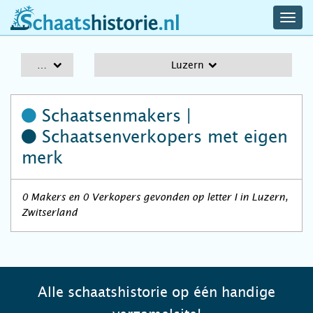
navig
schaatshistorie.nl
men
A-Z
Luzern
Schaatsenmakers |
Schaatsenverkopers
met eigen
merk
0 Makers en 0 Verkopers gevonden op letter I in Luzern,
Zwitserland
Alle schaatshistorie op één handige