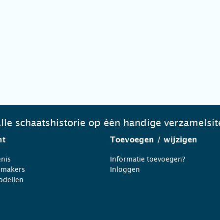
lle schaatshistorie op één handige verzamelsit
ht
Toevoegen
/ wijzigen
nis
Informatie toevoegen?
nmakers
Inloggen
odellen