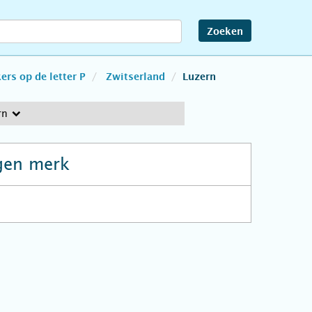
Zoeken
rs op de letter P
Zwitserland
Luzern
rn
gen merk