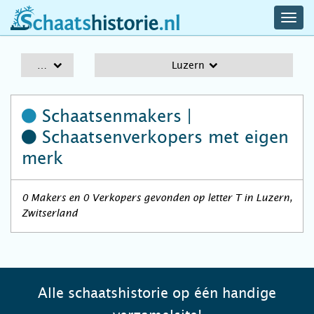
navig
schaatshistorie.nl
men
A-Z
Luzern
Schaatsenmakers |
Schaatsenverkopers
met eigen
merk
0 Makers en 0 Verkopers gevonden op letter T in Luzern,
Zwitserland
Alle schaatshistorie op één handige