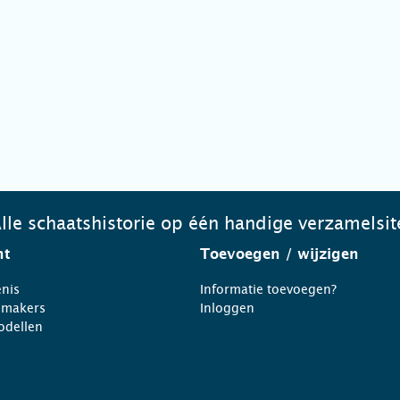
lle schaatshistorie op één handige verzamelsit
ht
Toevoegen
/ wijzigen
nis
Informatie toevoegen?
nmakers
Inloggen
odellen