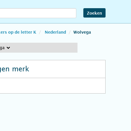
Zoeken
rs op de letter K
Nederland
Wolvega
ega
gen merk