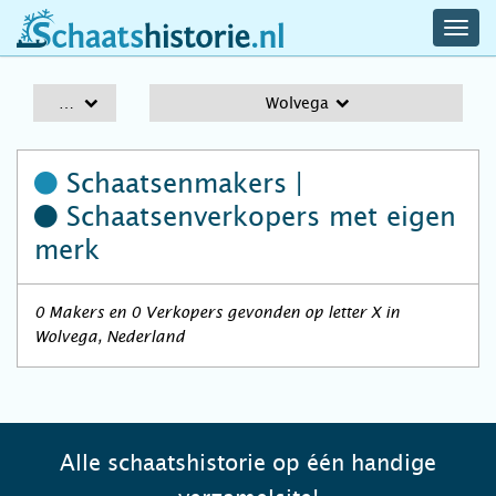
navig
schaatshistorie.nl
men
A-Z
Wolvega
Schaatsenmakers |
Schaatsenverkopers
met eigen
merk
0 Makers en 0 Verkopers gevonden op letter X in
Wolvega, Nederland
Alle schaatshistorie op één handige