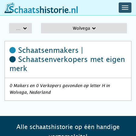
navig
schaatshistorie.nl
men
A-Z
Wolvega
Schaatsenmakers |
Schaatsenverkopers
met eigen
merk
0 Makers en 0 Verkopers gevonden op letter H in
Wolvega, Nederland
Alle schaatshistorie op één handige