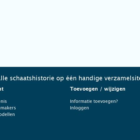
lle schaatshistorie op één handige verzamelsit
ht
Toevoegen
/ wijzigen
nis
Informatie toevoegen?
nmakers
Inloggen
odellen