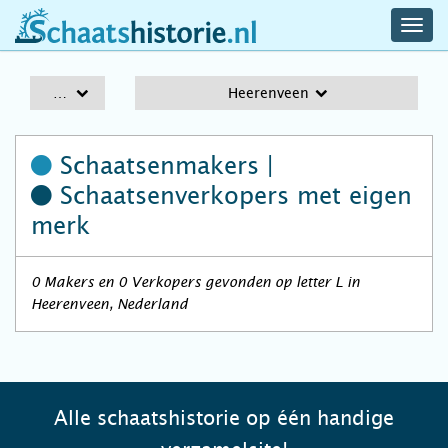
navig
schaatshistorie.nl
men
A-Z
Heerenveen
Schaatsenmakers |
Schaatsenverkopers
met eigen
merk
0 Makers en 0 Verkopers gevonden op letter L in
Heerenveen, Nederland
Alle schaatshistorie op één handige