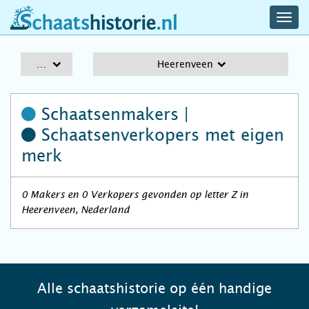
navig
schaatshistorie.nl
men
A-Z
Heerenveen
Schaatsenmakers |
Schaatsenverkopers
met eigen
merk
0 Makers en 0 Verkopers gevonden op letter Z in
Heerenveen, Nederland
Alle schaatshistorie op één handige