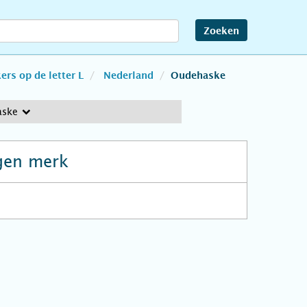
Zoeken
rs op de letter L
Nederland
Oudehaske
aske
gen merk