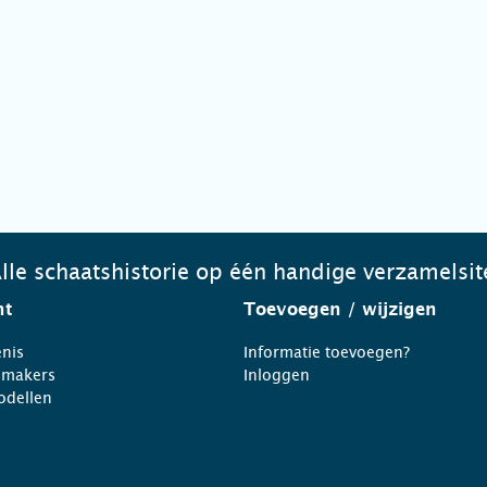
lle schaatshistorie op één handige verzamelsit
ht
Toevoegen
/ wijzigen
nis
Informatie toevoegen?
nmakers
Inloggen
odellen