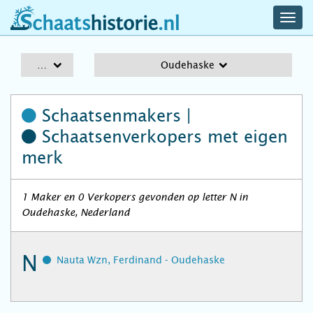
navig
schaatshistorie.nl
men
A-Z
Oudehaske
Schaatsenmakers |
Schaatsenverkopers
met eigen
merk
1 Maker en 0 Verkopers gevonden op letter N in
Oudehaske, Nederland
N
Nauta Wzn, Ferdinand - Oudehaske