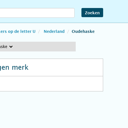
Zoeken
rs op de letter U
Nederland
Oudehaske
aske
gen merk