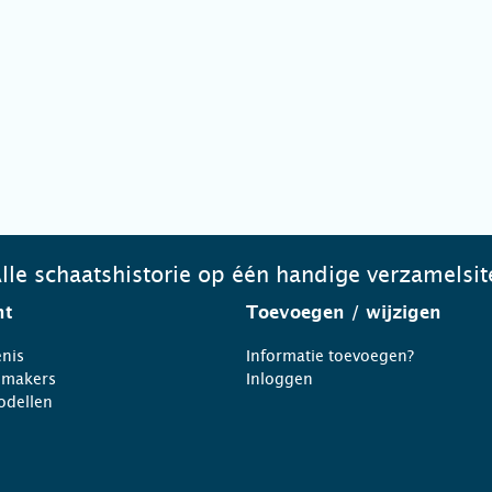
lle schaatshistorie op één handige verzamelsit
ht
Toevoegen
/ wijzigen
nis
Informatie toevoegen?
nmakers
Inloggen
odellen