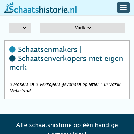
navig
schaatshistorie.nl
men
A-Z
Varik
Schaatsenmakers |
Schaatsenverkopers
met eigen
merk
0 Makers en 0 Verkopers gevonden op letter L in Varik,
Nederland
Alle schaatshistorie op één handige