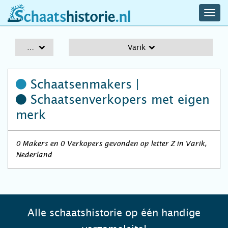
navig
schaatshistorie.nl
men
A-Z
Varik
Schaatsenmakers |
Schaatsenverkopers
met eigen
merk
0 Makers en 0 Verkopers gevonden op letter Z in Varik,
Nederland
Alle schaatshistorie op één handige