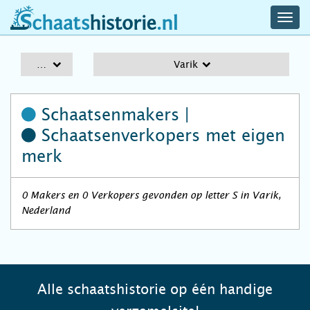
navig
schaatshistorie.nl
men
A-Z
Varik
Schaatsenmakers |
Schaatsenverkopers
met eigen
merk
0 Makers en 0 Verkopers gevonden op letter S in Varik,
Nederland
Alle schaatshistorie op één handige