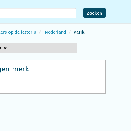
Zoeken
rs op de letter U
Nederland
Varik
k
gen merk