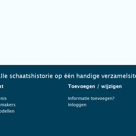
lle schaatshistorie op één handige verzamelsit
ht
Toevoegen
/ wijzigen
nis
Informatie toevoegen?
nmakers
Inloggen
odellen