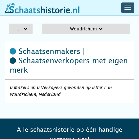
navig
schaatshistorie.nl
men
A-Z
Woudrichem
Schaatsenmakers |
Schaatsenverkopers
met eigen
merk
0 Makers en 0 Verkopers gevonden op letter L in
Woudrichem, Nederland
Alle schaatshistorie op één handige