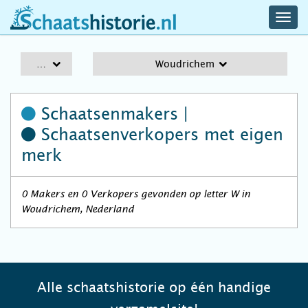
navig
schaatshistorie.nl
men
A-Z
Woudrichem
Schaatsenmakers |
Schaatsenverkopers
met eigen
merk
0 Makers en 0 Verkopers gevonden op letter W in
Woudrichem, Nederland
Alle schaatshistorie op één handige