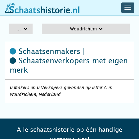
navig
schaatshistorie.nl
men
A-Z
Woudrichem
Schaatsenmakers |
Schaatsenverkopers
met eigen
merk
0 Makers en 0 Verkopers gevonden op letter C in
Woudrichem, Nederland
Alle schaatshistorie op één handige