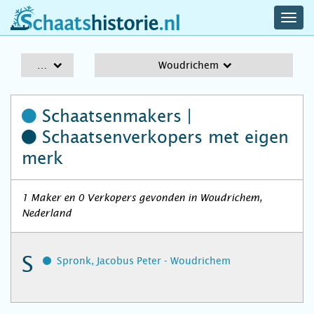
navig
schaatshistorie.nl
men
A-Z
Woudrichem
Schaatsenmakers |
Schaatsenverkopers
met eigen
merk
1 Maker en 0 Verkopers gevonden in Woudrichem,
Nederland
S
Spronk, Jacobus Peter - Woudrichem