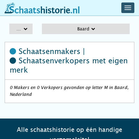
navig
schaatshistorie.nl
men
A-Z
Baard
Schaatsenmakers |
Schaatsenverkopers
met eigen
merk
0 Makers en 0 Verkopers gevonden op letter M in Baard,
Nederland
Alle schaatshistorie op één handige