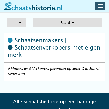
navig
schaatshistorie.nl
men
A-Z
Baard
Schaatsenmakers |
Schaatsenverkopers
met eigen
merk
0 Makers en 0 Verkopers gevonden op letter G in Baard,
Nederland
Alle schaatshistorie op één handige