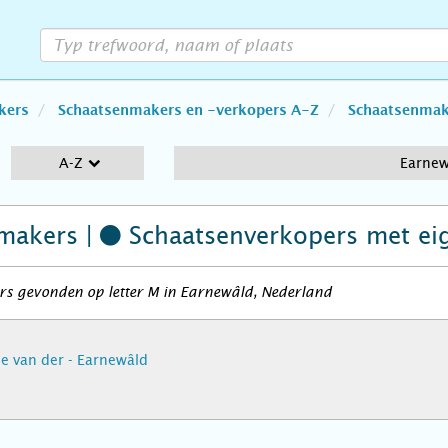
kers
Schaatsenmakers en -verkopers A-Z
Schaatsenmake
A-Z
Earnew
makers |
Schaatsenverkopers
met ei
rs gevonden op letter M in Earnewâld, Nederland
le van der - Earnewâld