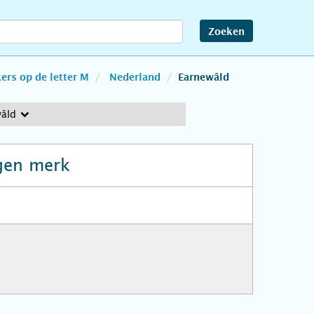
Zoeken
rs op de letter M
Nederland
Earnewâld
âld
gen merk