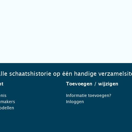
lle schaatshistorie op één handige verzamelsit
ht
Toevoegen
/ wijzigen
nis
Informatie toevoegen?
nmakers
Inloggen
odellen