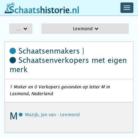
navig
schaatshistorie.nl
men
A-Z
Lexmond
Schaatsenmakers |
Schaatsenverkopers
met eigen
merk
1 Maker en 0 Verkopers gevonden op letter M in
Lexmond, Nederland
M
Mazijk, Jan van - Lexmond