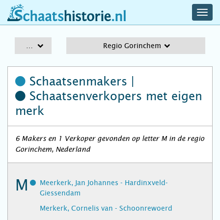
navig
schaatshistorie.nl
men
A-Z
Regio Gorinchem
Schaatsenmakers |
Schaatsenverkopers
met eigen
merk
6 Makers en 1 Verkoper gevonden op letter M in de regio
Gorinchem, Nederland
M
Meerkerk, Jan Johannes - Hardinxveld-
Giessendam
Merkerk, Cornelis van - Schoonrewoerd