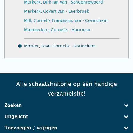
Merkerk, Dirk Jan van - Schoonrewoerd
Merkerk, Govert van - Leerbroek
Mill, Cornelis Franciscus van - Gorinchem
Moerkerken, Cornelis - Hoornaar
Mortier, Isaac Cornelis - Gorinchem
Alle schaatshistorie op één handige
verzamelsite!
Zoeken
Uitgelicht
Toevoegen / wijzigen