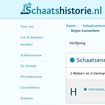
schaatshistorie.nl
Home
Schaatsenma
Over ons
Regio Gorinchem
Lid of donateur
Verfijning:
worden?
Schaatsmusea
Schaatsen
De Schaats
2 Makers en 0 Verkope
Elfstedentocht
Geschiedenis
H
Harrewijn,
IJsbanen