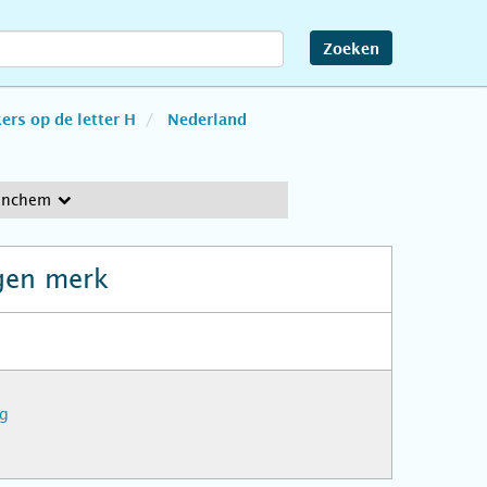
Zoeken
rs op de letter H
Nederland
inchem
gen merk
rg