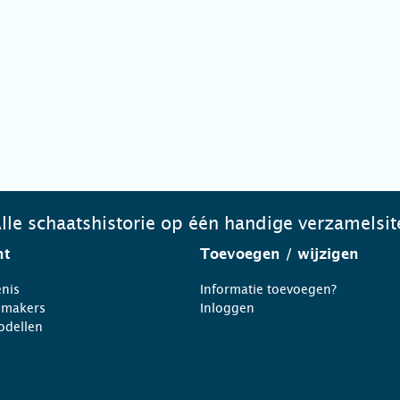
lle schaatshistorie op één handige verzamelsit
ht
Toevoegen
/ wijzigen
nis
Informatie toevoegen?
nmakers
Inloggen
odellen