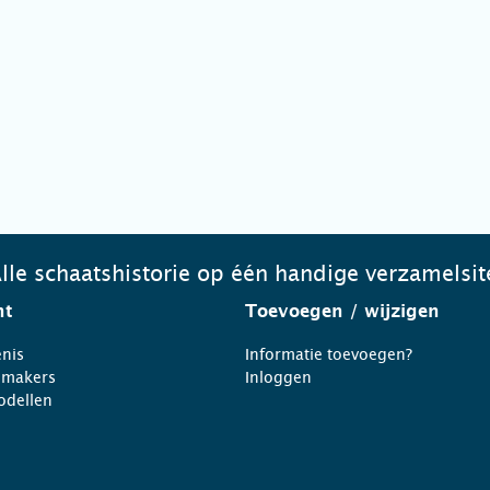
lle schaatshistorie op één handige verzamelsit
ht
Toevoegen
/ wijzigen
nis
Informatie toevoegen?
nmakers
Inloggen
odellen