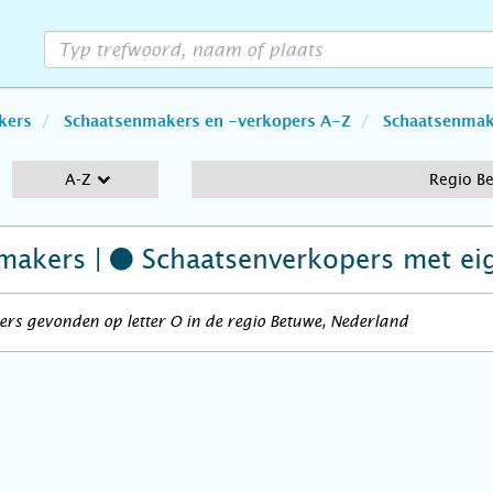
kers
Schaatsenmakers en -verkopers A-Z
Schaatsenmake
A-Z
Regio B
makers |
Schaatsenverkopers
met ei
rs gevonden op letter O in de regio Betuwe, Nederland