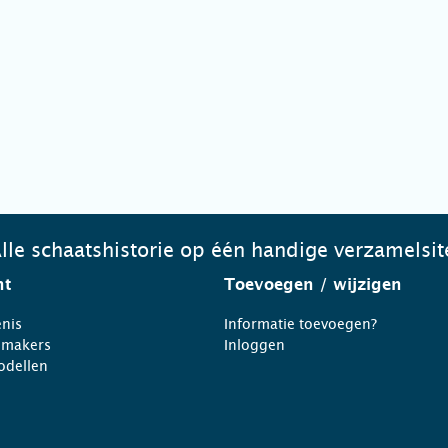
lle schaatshistorie op één handige verzamelsit
ht
Toevoegen
/ wijzigen
nis
Informatie toevoegen?
nmakers
Inloggen
odellen