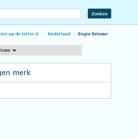
Zoeken
rs op de letter O
Nederland
Regio Betuwe
etuwe
gen merk