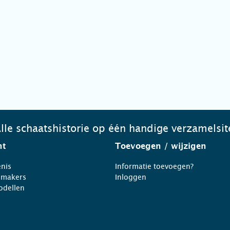
lle schaatshistorie op één handige verzamelsit
ht
Toevoegen
/ wijzigen
nis
Informatie toevoegen?
nmakers
Inloggen
odellen