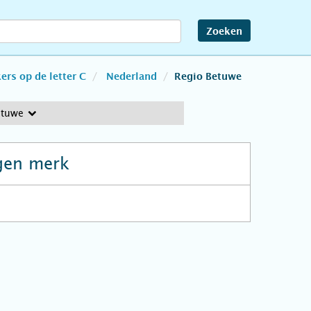
Zoeken
rs op de letter C
Nederland
Regio Betuwe
etuwe
gen merk