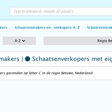
kers
Schaatsenmakers en -verkopers A-Z
Schaatsenmake
A-Z
Regio B
makers |
Schaatsenverkopers
met ei
rs gevonden op letter C in de regio Betuwe, Nederland