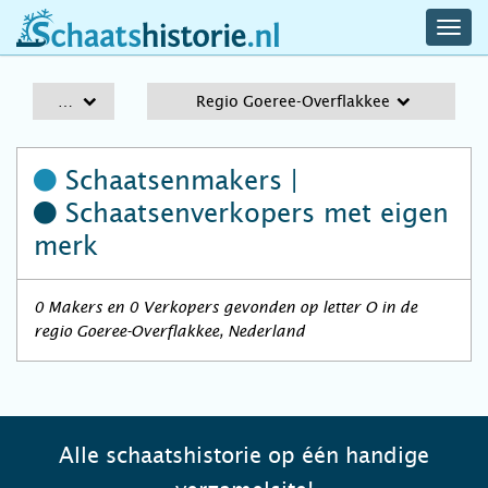
navig
schaatshistorie.nl
men
A-Z
Regio Goeree-Overflakkee
Schaatsenmakers |
Schaatsenverkopers
met eigen
merk
0 Makers en 0 Verkopers gevonden op letter O in de
regio Goeree-Overflakkee, Nederland
Alle schaatshistorie op één handige