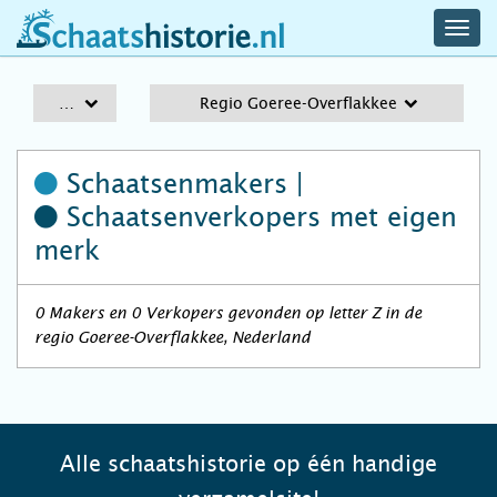
navig
schaatshistorie.nl
men
A-Z
Regio Goeree-Overflakkee
Schaatsenmakers |
Schaatsenverkopers
met eigen
merk
0 Makers en 0 Verkopers gevonden op letter Z in de
regio Goeree-Overflakkee, Nederland
Alle schaatshistorie op één handige