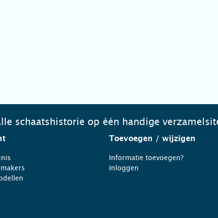
lle schaatshistorie op één handige verzamelsit
ht
Toevoegen
/ wijzigen
nis
Informatie toevoegen?
nmakers
Inloggen
odellen