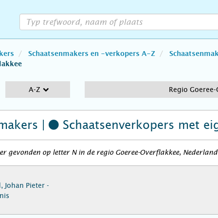
kers
Schaatsenmakers en -verkopers A-Z
Schaatsenmake
lakkee
A-Z
Regio Goeree-
makers |
Schaatsenverkopers
met ei
r gevonden op letter N in de regio Goeree-Overflakkee, Nederland
 Johan Pieter -
nis