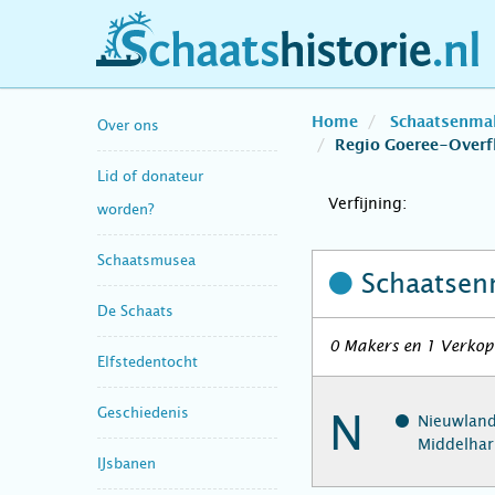
schaatshistorie.nl
Home
Schaatsenma
Over ons
Regio Goeree-Overf
Lid of donateur
Verfijning:
worden?
Schaatsmusea
Schaatsen
De Schaats
0 Makers en 1 Verkope
Elfstedentocht
Geschiedenis
N
Nieuwland,
Middelhar
IJsbanen