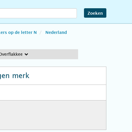
Zoeken
rs op de letter N
Nederland
Overflakkee
gen merk