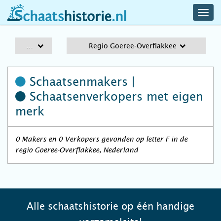
navig
schaatshistorie.nl
men
A-Z
Regio Goeree-Overflakkee
Schaatsenmakers |
Schaatsenverkopers
met eigen
merk
0 Makers en 0 Verkopers gevonden op letter F in de
regio Goeree-Overflakkee, Nederland
Alle schaatshistorie op één handige