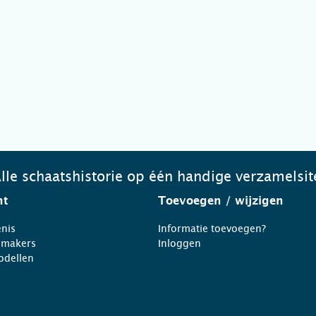
lle schaatshistorie op één handige verzamelsit
ht
Toevoegen
/ wijzigen
nis
Informatie toevoegen?
nmakers
Inloggen
odellen