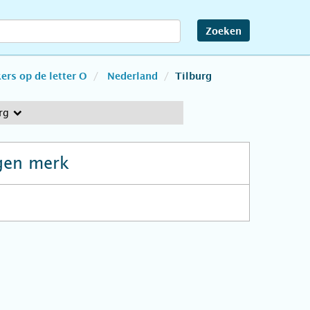
Zoeken
rs op de letter O
Nederland
Tilburg
rg
gen merk