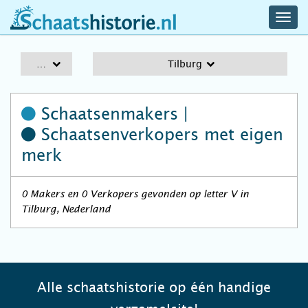
navig
schaatshistorie.nl
men
A-Z
Tilburg
Schaatsenmakers |
Schaatsenverkopers
met eigen
merk
0 Makers en 0 Verkopers gevonden op letter V in
Tilburg, Nederland
Alle schaatshistorie op één handige