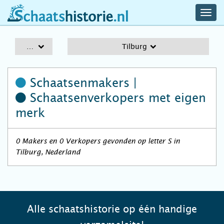
navig
schaatshistorie.nl
men
A-Z
Tilburg
Schaatsenmakers |
Schaatsenverkopers
met eigen
merk
0 Makers en 0 Verkopers gevonden op letter S in
Tilburg, Nederland
Alle schaatshistorie op één handige