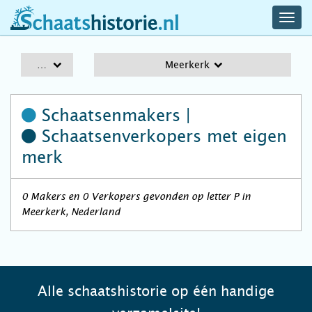
navig
schaatshistorie.nl
men
A-Z
Meerkerk
Schaatsenmakers |
Schaatsenverkopers
met eigen
merk
0 Makers en 0 Verkopers gevonden op letter P in
Meerkerk, Nederland
Alle schaatshistorie op één handige