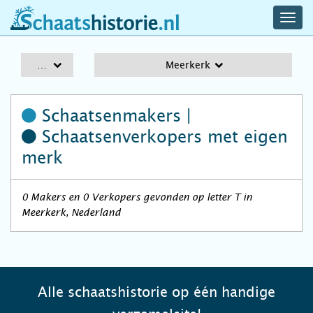
navig
schaatshistorie.nl
men
A-Z
Meerkerk
Schaatsenmakers |
Schaatsenverkopers
met eigen
merk
0 Makers en 0 Verkopers gevonden op letter T in
Meerkerk, Nederland
Alle schaatshistorie op één handige