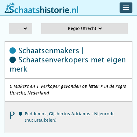
navig
schaatshistorie.nl
men
A-Z
Regio Utrecht
Schaatsenmakers |
Schaatsenverkopers
met eigen
merk
0 Makers en 1 Verkoper gevonden op letter P in de regio
Utrecht, Nederland
P
Peddemos, Gijsbertus Adrianus - Nijenrode
(nu: Breukelen)