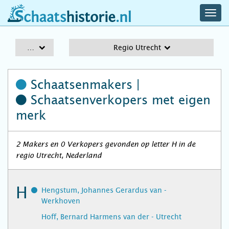
navig
schaatshistorie.nl
men
A-Z
Regio Utrecht
Schaatsenmakers |
Schaatsenverkopers
met eigen
merk
2 Makers en 0 Verkopers gevonden op letter H in de
regio Utrecht, Nederland
H
Hengstum, Johannes Gerardus van -
Werkhoven
Hoff, Bernard Harmens van der - Utrecht