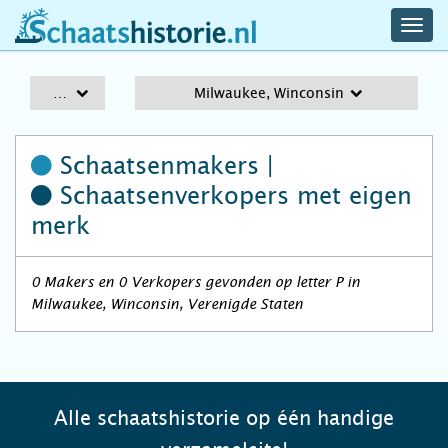
navig
schaatshistorie.nl
men
A-Z
Milwaukee, Winconsin
Schaatsenmakers |
Schaatsenverkopers
met eigen
merk
0 Makers en 0 Verkopers gevonden op letter P in
Milwaukee, Winconsin, Verenigde Staten
Alle schaatshistorie op één handige