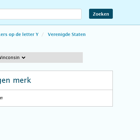
Zoeken
rs op de letter Y
Verenigde Staten
Winconsin
gen merk
en