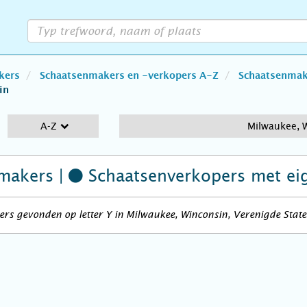
kers
Schaatsenmakers en -verkopers A-Z
Schaatsenmake
in
A-Z
Milwaukee, 
makers |
Schaatsenverkopers
met ei
rs gevonden op letter Y in Milwaukee, Winconsin, Verenigde Stat