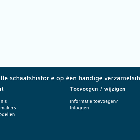
lle schaatshistorie op één handige verzamelsit
ht
Toevoegen
/ wijzigen
nis
Informatie toevoegen?
nmakers
Inloggen
odellen