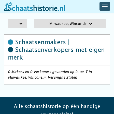
navig
schaatshistorie.nl
men
A-Z
Milwaukee, Winconsin
Schaatsenmakers |
Schaatsenverkopers
met eigen
merk
0 Makers en 0 Verkopers gevonden op letter T in
Milwaukee, Winconsin, Verenigde Staten
Alle schaatshistorie op één handige