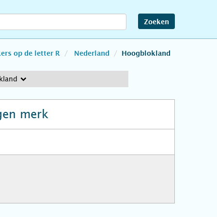
Zoeken
rs op de letter R
Nederland
Hoogblokland
kland
gen merk