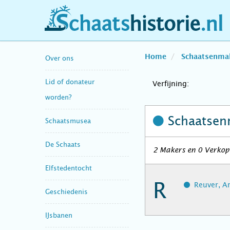
schaatshistorie.nl
Home
Schaatsenma
Over ons
Lid of donateur
Verfijning:
worden?
Schaatsen
Schaatsmusea
De Schaats
2 Makers en 0 Verkop
Elfstedentocht
R
Reuver, A
Geschiedenis
IJsbanen