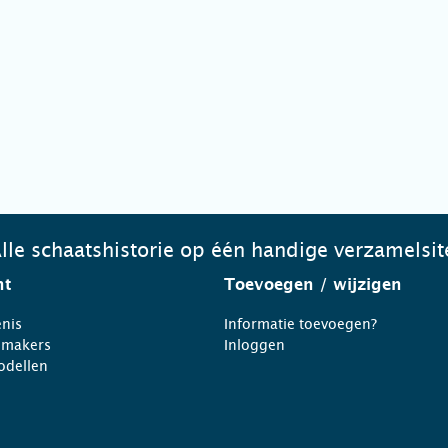
lle schaatshistorie op één handige verzamelsit
ht
Toevoegen
/ wijzigen
nis
Informatie toevoegen?
nmakers
Inloggen
odellen