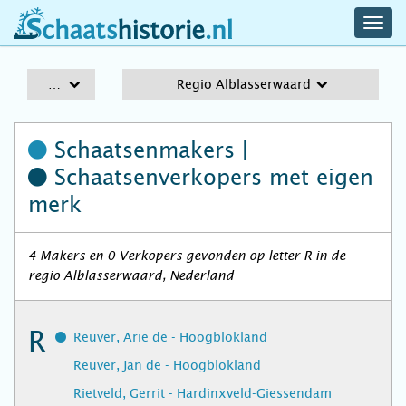
navig
schaatshistorie.nl
men
A-Z
Regio Alblasserwaard
Schaatsenmakers |
Schaatsenverkopers
met eigen
merk
4 Makers en 0 Verkopers gevonden op letter R in de
regio Alblasserwaard, Nederland
R
Reuver, Arie de - Hoogblokland
Reuver, Jan de - Hoogblokland
Rietveld, Gerrit - Hardinxveld-Giessendam