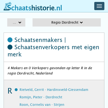
navig
schaatshistorie.nl
men
A-Z
Regio Dordrecht
Schaatsenmakers |
Schaatsenverkopers
met eigen
merk
4 Makers en 0 Verkopers gevonden op letter R in de
regio Dordrecht, Nederland
R
Rietveld, Gerrit - Hardinxveld-Giessendam
Romijn, Pieter - Dordrecht
Roon, Cornelis van - Strijen